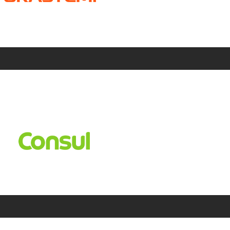
Assistência Técnica Brastemp na Zona Norte
Assistência Técnica Brastemp na Zona Sul
Assistência Técnica Brastemp na Zona Leste
Assistência Técnica Brastemp na Zona Oeste
Assistência Técnica de Geladeira Brastemp
Assistência Técnica Consul na Zona Norte