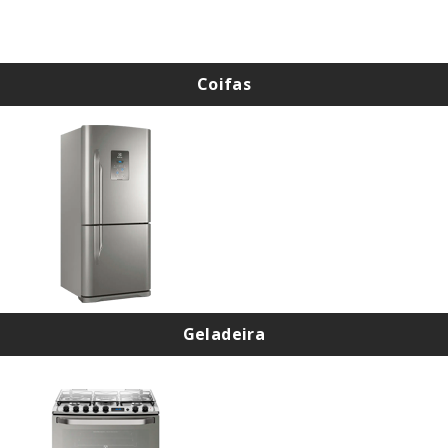
Coifas
Instalação de Coifas
Instalação de Coifa Cadence
Geladeira
Troca de Filtro de Geladeira
Assistência Técnica de Geladeira na Zona Norte
Assistência Técnica de Geladeira em Santana
Assistência Técnica de Geladeira na Casa Verde