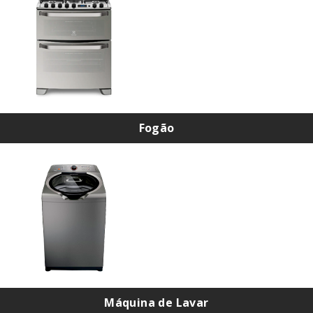
Assistência Técnica de Geladeira em Santana
Assistência Técnica de Geladeira na Casa Verde
Assistência Técnica de Geladeira na Zona sul
Assistência Técnica de Geladeira no Brooklin
Assistência Técnica de Geladeira no Campo Belo
Assistência Técnica de Geladeira no Ibirapuera
Assistência Técnica de Geladeira no Itaim Bibi
Fogão
Assistência Técnica de Geladeira em Moema
Assistência Técnica de Geladeira no Morumbi
Conversão de Fogão em Santana
Assistência Técnica de Geladeira na Vila Olímpia
Conversão de Fogão
Assistência Técnica de Geladeira em Higienópolis
Conversão de Fogão na Zona Norte
Assistência Técnica de Geladeira na Vila Mariana
Conversão de Fogão na Zona Sul
Assistência Técnica de Geladeira na Cidade Jardim
Conversão de Fogão na Zona Oeste
Assistência Técnica de Geladeira na Zona Leste
Assistência Técnica de Fogão na Zona Norte
Assistência Técnica de Geladeira no Tatuapé
Assistência Técnica de Fogão em Santana
Assistência Técnica de Geladeira na Mooca
Assistência Técnica de Fogão na Casa Verde
Assistência Técnica de Geladeira na Zona Oeste
Assistência Técnica de Fogão na Zona Sul
Assistência Técnica de Geladeira em Perdizes
Máquina de Lavar
Assistência Técnica de Fogão no Brooklin
Assistência Técnica de Geladeira em Pinheiros