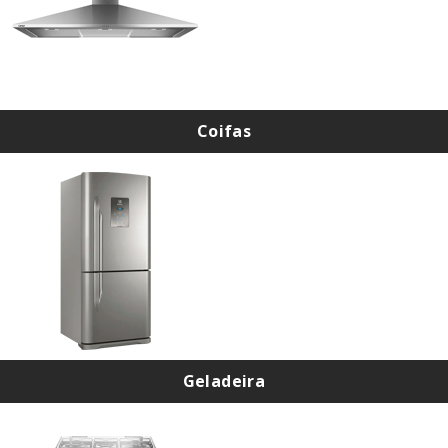
Coifas
Instalação de Coifas
Instalação de Coifa Cadence
Geladeira
Troca de Filtro de Geladeira
Assistência Técnica de Geladeira na Zona Norte