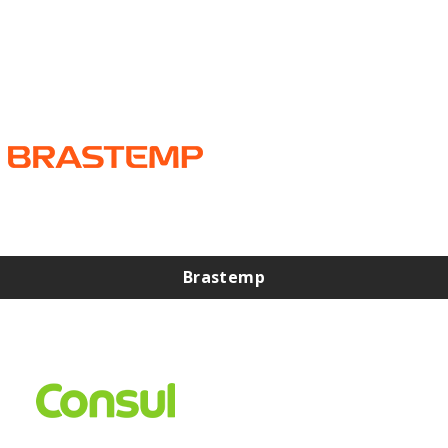
interessar por:
Brastemp
Assistência Técnica Brastemp na Zona Norte
Assistência Técnica Brastemp na Zona Sul
Assistência Técnica Brastemp na Zona Leste
Assistência Técnica Brastemp na Zona Oeste
Assistência Técnica de Geladeira Brastemp